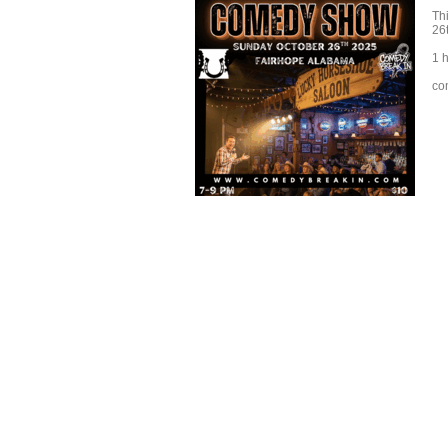
Th
26
1 h
co