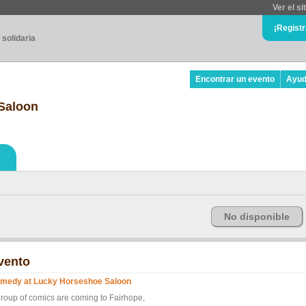
Ver el si
¡Regist
 solidaria
Encontrar un evento
Ayu
Saloon
No disponible
vento
medy at Lucky Horseshoe Saloon
group of comics are coming to Fairhope,