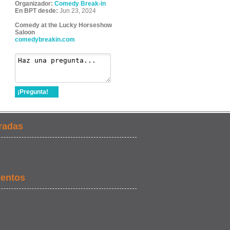
Organizador:
Comedy Break-in
En BPT desde:
Jun 23, 2024
Comedy at the Lucky Horseshow
Saloon
comedybreakin.com
¡Pregunta!
radas
ventos