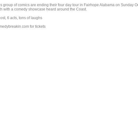
is group of comics are ending their four day tour in Fairhope Alabama on Sunday O
th with a comedy showcase heard around the Coast.
ost, 6 acts, tons of laughs
medybreakin.com for tickets