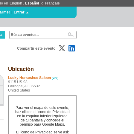
tio en
English
,
Español
, o
Français
rarme!
|
Entrar
da
Compartir este evento
Ubicación
Lucky Horseshoe Saloon
(Ver)
9115 US-98
Fairhope, AL 36532
United States
Para ver el mapa de este evento,
haz clic en el ícono de Privacidad
en la esquina inferior izquierda
de tu pantalla y concede el
permiso para Google Maps.
El ícono de Privacidad se ve así: