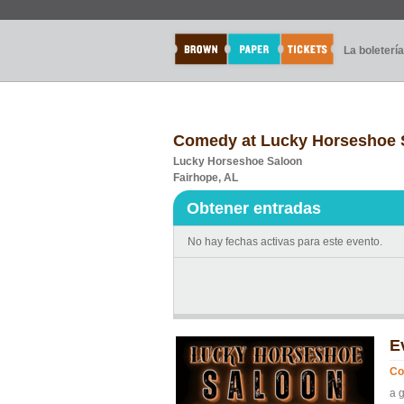
La boletería
Comedy at Lucky Horseshoe 
Lucky Horseshoe Saloon
Fairhope, AL
Obtener entradas
No hay fechas activas para este evento.
E
Co
a 