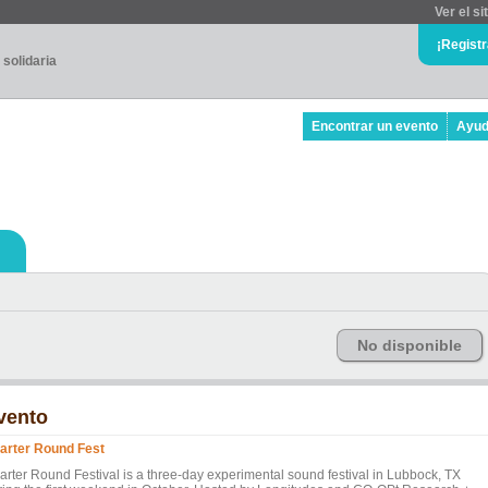
Ver el si
¡Regist
 solidaria
Encontrar un evento
Ayu
No disponible
vento
arter Round Fest
arter Round Festival is a three-day experimental sound festival in Lubbock, TX