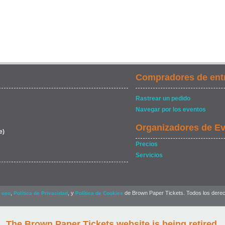
Compradores de ent
Rastrear un pedido
Navegar por los eventos
Organizadores de E
e)
Precios
Servicios
,
, y
de Brown Paper Tickets. Todos los dere
 uso
Política de Privacidad
Política de Cookies
The Brown Paper Tickets website is being retired.