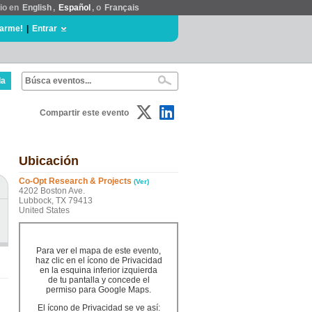
tio en
English
,
Español
, o
Français
rarme!
|
Entrar
da
Compartir este evento
Ubicación
Co-Opt Research & Projects
(Ver)
4202 Boston Ave.
Lubbock, TX 79413
United States
Para ver el mapa de este evento,
haz clic en el ícono de Privacidad
en la esquina inferior izquierda
de tu pantalla y concede el
permiso para Google Maps.
El ícono de Privacidad se ve así: