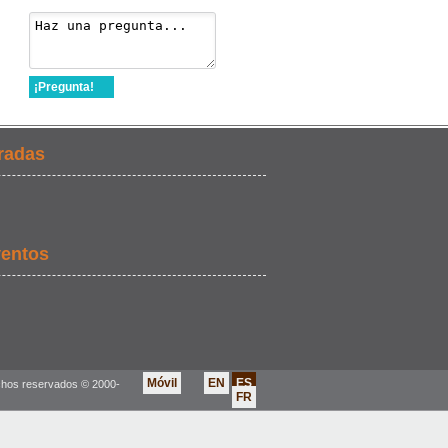
¡Pregunta!
radas
ventos
Móvil
EN
ES
chos reservados © 2000-
FR