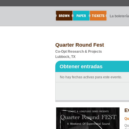
La boletería
Quarter Round Fest
Co-Opt Research & Projects
Lubbock, TX
Obtener entradas
No hay fechas activas para este evento.
E
Qu
Qu