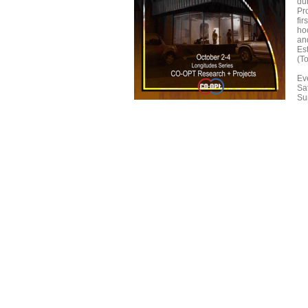
du
Pro
fir
ho
an
Es
(T
Ev
Sa
Su