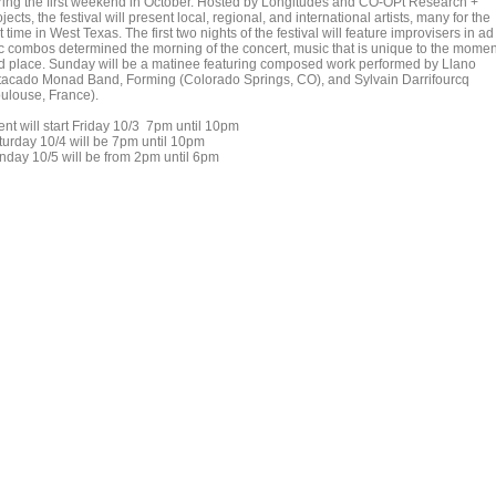
ring the first weekend in October. Hosted by Longitudes and CO-OPt Research +
jects, the festival will present local, regional, and international artists, many for the
st time in West Texas. The first two nights of the festival will feature improvisers in ad
c combos determined the morning of the concert, music that is unique to the momen
d place. Sunday will be a matinee featuring composed work performed by Llano
tacado Monad Band, Forming (Colorado Springs, CO), and Sylvain Darrifourcq
oulouse, France).
ent will start Friday 10/3 7pm until 10pm
turday 10/4 will be 7pm until 10pm
nday 10/5 will be from 2pm until 6pm