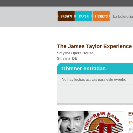
La boletería
The James Taylor Experience
Smyrna Opera House
Smyrna, DE
Obtener entradas
No hay fechas activas para este evento.
E
Th
Th