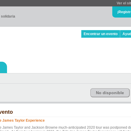
Ver el si
¡Regist
 solidaria
Encontrar un evento
Ayu
No disponible
vento
e James Taylor Experience
e James Taylor and Jackson Browne much-anticipated 2020 tour was postponed d