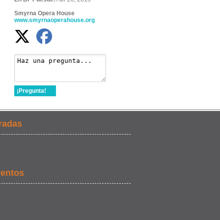
Smyrna Opera House
www.smyrnaoperahouse.org
¡Pregunta!
radas
ventos