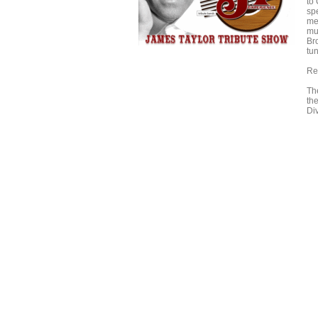
to
sp
me
mu
Br
tun
Re
Th
the
Di