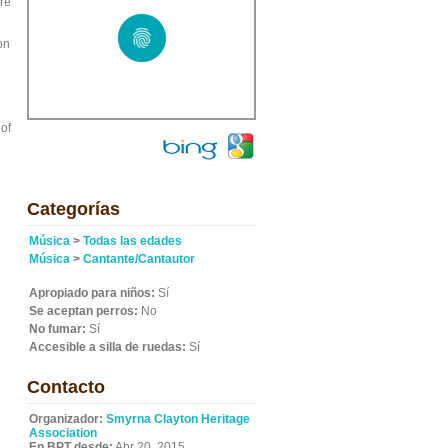
ure
on
of
Categorías
Música
>
Todas las edades
Música
>
Cantante/Cantautor
Apropiado para niños:
Sí
Se aceptan perros:
No
No fumar:
Sí
Accesible a silla de ruedas:
Sí
Contacto
Organizador:
Smyrna Clayton Heritage
Association
En BPT desde:
Abr 20, 2015