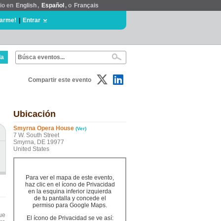
tio en
English
,
Español
, o
Français
rarme!
|
Entrar
da
Compartir este evento
Ubicación
Smyrna Opera House
(Ver)
7 W. South Street
Smyrna, DE 19977
United States
Para ver el mapa de este evento,
haz clic en el ícono de Privacidad
en la esquina inferior izquierda
de tu pantalla y concede el
permiso para Google Maps.
ue
El ícono de Privacidad se ve así: