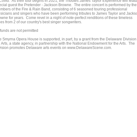
 Covid. As their tour begins in 2021, the Tributes James Taylor Experience will feat
ecial guest the Pretender - Jackson Browne. The entire concert is performed by the
mbers of the Fire & Rain Band, consisting of 6 seasoned touring professional
sicians and singers who have been performing tributes to James Taylor and Jacks
owne for years. Come revel in a night of note-perfect renditions of these timeless
es from 2 of our country's best singer songwriters.
funds are not permitted
e Smyrna Opera House is supported, in part, by a grant from the Delaware Division 
 Arts, a state agency, in partnership with the National Endowment for the Arts. The
vision promotes Delaware arts events on www.DelawareScene.com.