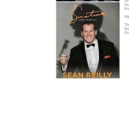
Si
ba
th
htt
Th
the
Di