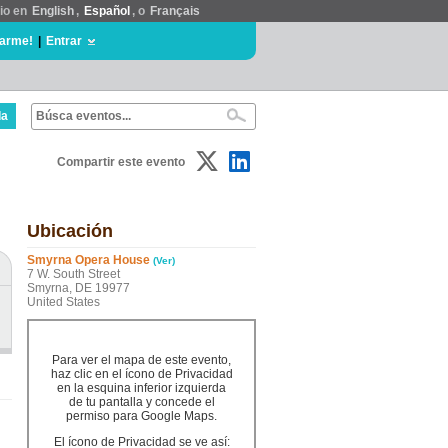
tio en
English
,
Español
, o
Français
rarme!
|
Entrar
da
Compartir este evento
Ubicación
Smyrna Opera House
(Ver)
7 W. South Street
Smyrna, DE 19977
United States
Para ver el mapa de este evento,
haz clic en el ícono de Privacidad
en la esquina inferior izquierda
de tu pantalla y concede el
permiso para Google Maps.
El ícono de Privacidad se ve así: