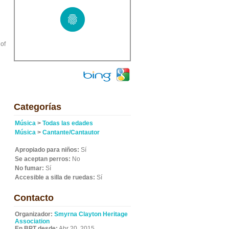
of
Categorías
Música
>
Todas las edades
Música
>
Cantante/Cantautor
Apropiado para niños:
Sí
Se aceptan perros:
No
No fumar:
Sí
Accesible a silla de ruedas:
Sí
Contacto
Organizador:
Smyrna Clayton Heritage
Association
En BPT desde:
Abr 20, 2015