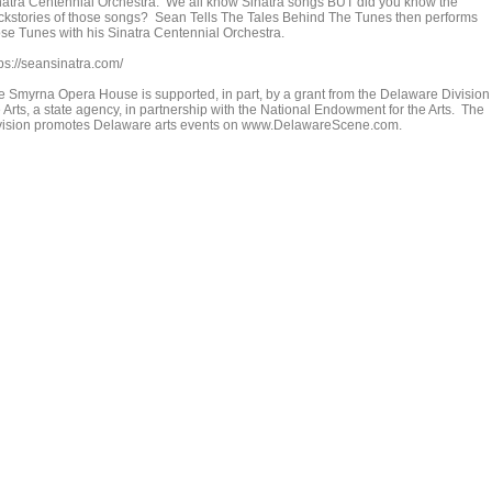
natra Centennial Orchestra. We all know Sinatra songs BUT did you know the
ckstories of those songs? Sean Tells The Tales Behind The Tunes then performs
ose Tunes with his Sinatra Centennial Orchestra.
ps://seansinatra.com/
e Smyrna Opera House is supported, in part, by a grant from the Delaware Division 
 Arts, a state agency, in partnership with the National Endowment for the Arts. The
vision promotes Delaware arts events on www.DelawareScene.com.