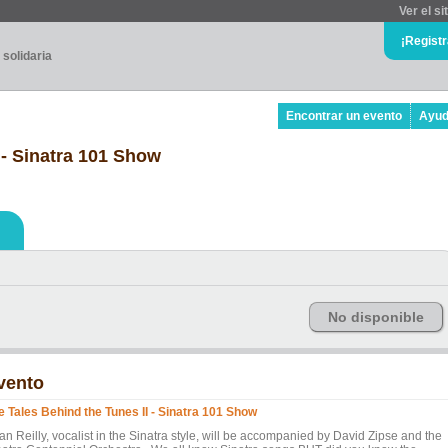
Ver el si
¡Regist
 solidaria
Encontrar un evento
Ayu
 - Sinatra 101 Show
No disponible
vento
e Tales Behind the Tunes II - Sinatra 101 Show
n Reilly, vocalist in the Sinatra style, will be accompanied by David Zipse and the