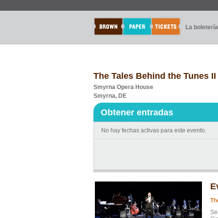
La boletería
The Tales Behind the Tunes II
Smyrna Opera House
Smyrna, DE
Obtener entradas
No hay fechas activas para este evento.
E
Th
Sea