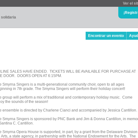
Ver el si
¡Regist
 solidaria
Encontrar un evento
Ayu
LINE SALES HAVE ENDED. TICKETS WILL BE AVAILABLE FOR PURCHASE AT
E DOOR. DOORS OPEN AT 6:15PM.
e Smyrna Singers is a multi-generational community choir, open to all ages
ginning in 7th grade. The Smyrna Singers will perform their holiday concert!
e group will perform a mix of traditional and contemporary holiday music. Come
joy the sounds of the season!
e ensemble is directed by Charlene Cianci and accompanied by Jessica Cantillon.
e Smyrna Singers is sponsored by PNC Bank and Jim & Donna Cantillon, in memo
Santina C. Cantillon.
e Smyrna Opera House is supported, in part, by a grant from the Delaware Division 
 Arts, a state agency, in partnership with the National Endowment for the Arts. The