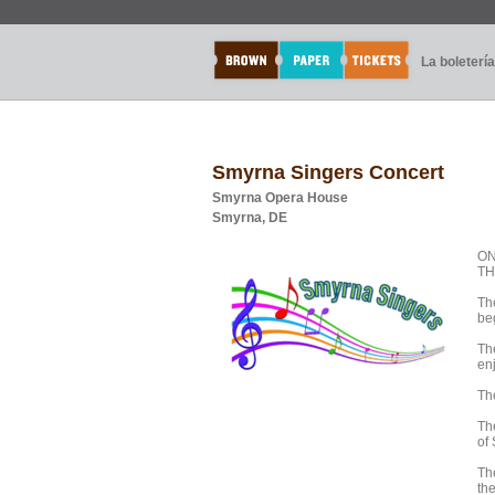
La boletería
Smyrna Singers Concert
Smyrna Opera House
Smyrna, DE
ON
TH
Th
be
Th
en
Th
Th
of 
Th
the