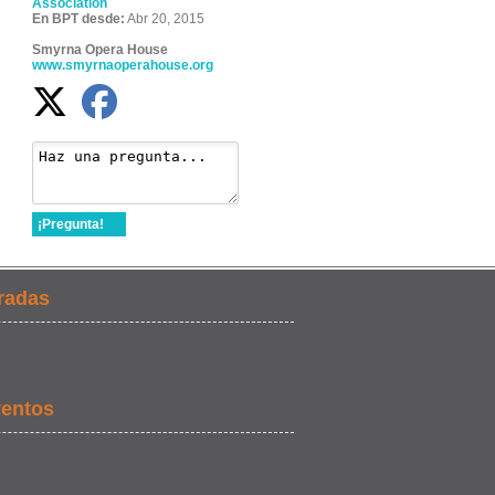
Association
En BPT desde:
Abr 20, 2015
Smyrna Opera House
www.smyrnaoperahouse.org
¡Pregunta!
radas
ventos