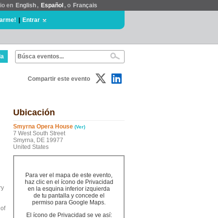
tio en
English
,
Español
, o
Français
rarme!
|
Entrar
da
Compartir este evento
Ubicación
Smyrna Opera House
(Ver)
7 West South Street
Smyrna, DE 19977
United States
Para ver el mapa de este evento,
haz clic en el ícono de Privacidad
ry
en la esquina inferior izquierda
de tu pantalla y concede el
permiso para Google Maps.
of
El ícono de Privacidad se ve así: