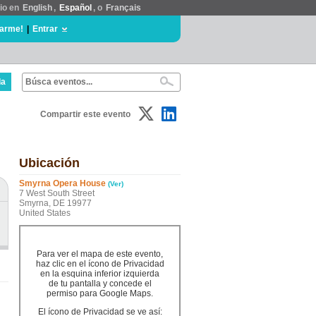
tio en
English
,
Español
, o
Français
rarme!
|
Entrar
da
Compartir este evento
Ubicación
Smyrna Opera House
(Ver)
7 West South Street
Smyrna, DE 19977
United States
Para ver el mapa de este evento,
haz clic en el ícono de Privacidad
en la esquina inferior izquierda
de tu pantalla y concede el
permiso para Google Maps.
El ícono de Privacidad se ve así: