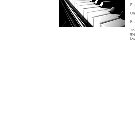
Enj
Un
Ba
Th
the
Di