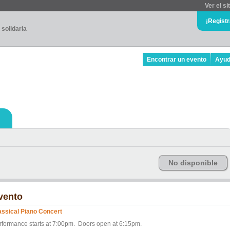
Ver el si
¡Regist
 solidaria
Encontrar un evento
Ayu
No disponible
vento
assical Piano Concert
rformance starts at 7:00pm. Doors open at 6:15pm.