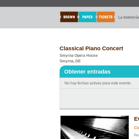
La boletería
Classical Piano Concert
Smyrna Opera House
Smyrna, DE
Obtener entradas
No hay fechas activas para este evento.
E
Cl
Pe