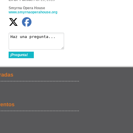
Smyrna Opera House
www.smyrnaoperahouse.org
¡Pregunta!
radas
ventos