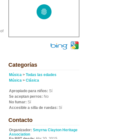
of
Categorías
Música
>
Todas las edades
Música
>
Clásica
Apropiado para niños:
Sí
Se aceptan perros:
No
No fumar:
Sí
Accesible a silla de ruedas:
Sí
Contacto
Organizador:
Smyrna Clayton Heritage
Association
En BPT desde:
Abr 20, 2015