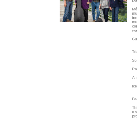
Do
Mé
mu
in
mu
co
wo
Gue
Tr
So
Ra
An
Ic
Fa
Thi
a 
pr