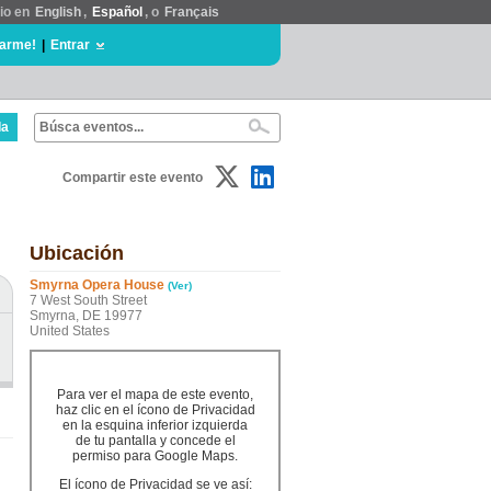
tio en
English
,
Español
, o
Français
rarme!
|
Entrar
da
Compartir este evento
Ubicación
Smyrna Opera House
(Ver)
7 West South Street
Smyrna, DE 19977
United States
Para ver el mapa de este evento,
haz clic en el ícono de Privacidad
en la esquina inferior izquierda
de tu pantalla y concede el
permiso para Google Maps.
El ícono de Privacidad se ve así: