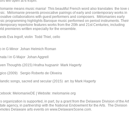
ors will open at 6:45pm.
lomanie means music mania! This beautiful French word also translates the love 
sic. Mélomanie presents provocative pairings of early and contemporary works in
novative collaborations with guest performers and composers. Mélomanies early
sic programming highlights Baroque music performed on period instruments. Their
ntemporary repertoire features works from the 20th and 21st Centuries, including
rld premieres written especially for the ensemble.
sts Eva Ingolf, violin Todd Thiel, cello
io in G Minor Johan Helmich Roman
nata I in G Major Johan Aggrell
ven Thoughts (2015) Hrafna hugsanir Mark Hagerty
gico (2009) Sergio Roberto de Oliveira
elandic songs, sacred and secular (2015) arr. by Mark Hagerty
cebook: MelomanieDE | Website: melomanie.org
s organization is supported, in part, by a grant from the Delaware Division of the Art
state agency, in partnership with the National Endowment for the Arts. The Division
omotes Delaware arts events on www.DelawareScene.com.