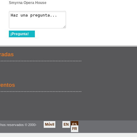
Smyrna Opera House
¡Pregunta!
radas
ventos
Móvil
EN
ES
chos reservados © 2000-
FR