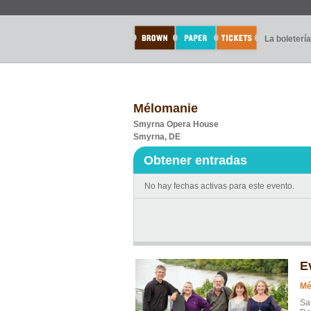
La boletería
Mélomanie
Smyrna Opera House
Smyrna, DE
Obtener entradas
No hay fechas activas para este evento.
E
Mé
Sa