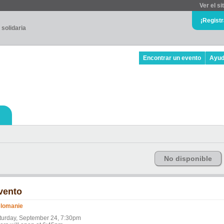
Ver el si
¡Regist
 solidaria
Encontrar un evento
Ayu
No disponible
vento
lomanie
turday, September 24, 7:30pm