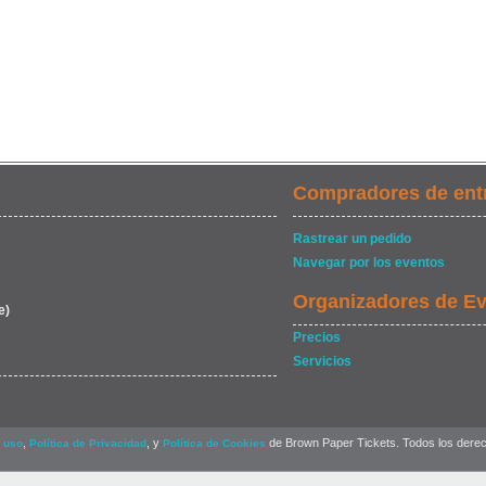
Compradores de ent
Rastrear un pedido
Navegar por los eventos
Organizadores de E
e)
Precios
Servicios
,
, y
de Brown Paper Tickets. Todos los dere
 uso
Política de Privacidad
Política de Cookies