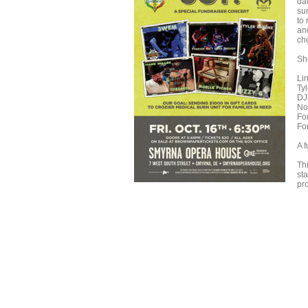
dau
sur
to 
an
ch
Sh
Li
Ty
DJ
No
Fo
Fo
A f
Thi
st
pr