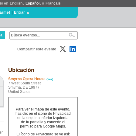
tio en
English
,
Español
, o
Français
rarme!
|
Entrar
da
Compartir este evento
Ubicación
Smyrna Opera House
(Ver)
7 West South Street
Smyrna, DE 19977
United States
Para ver el mapa de este evento,
haz clic en el ícono de Privacidad
en la esquina inferior izquierda
de tu pantalla y concede el
permiso para Google Maps.
er
El ícono de Privacidad se ve así: