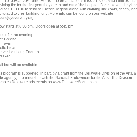
ghter Joyce "Joy" Anne Morris. The organization's mission is to assist families after
viving fire for the first year they are in and out of the hospital. For this event they h
raise $1000.00 to send to Crozer Hospital along with clothing like coats, shoes, foo
d to add to their building fund. More info can be found on our website
oosejoyeveryday.org
ow starts at 6:30 pm. Doors open at 5:45 pm.
neup for the evening:
ler Greene
 Travis
elle Picara
rever Isn't Long Enough
rsaken
ull bar will be available.
s program is supported, in part, by a grant from the Delaware Division of the Arts, a
ate agency, in partnership with the National Endowment for the Arts. The Division
omotes Delaware arts events on www.DelawareScene.com.