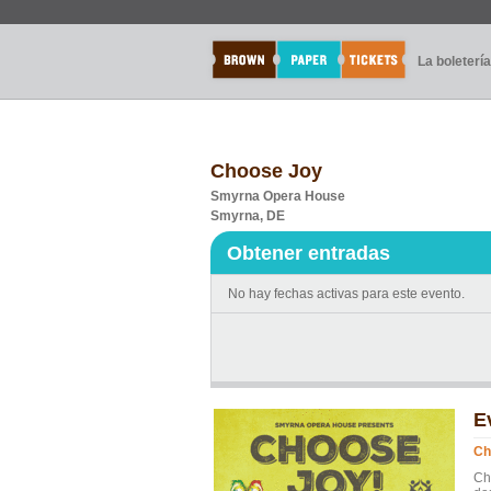
La boletería
Choose Joy
Smyrna Opera House
Smyrna, DE
Obtener entradas
No hay fechas activas para este evento.
E
Ch
Ch