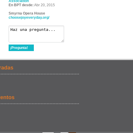
Association
En BPT desde:
Abr 20, 2015
Smyrna Opera House
choosejoyeveryday.org/
¡Pregunta!
radas
ventos