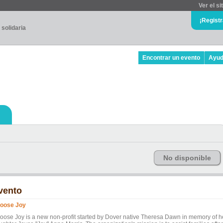
Ver el si
¡Regist
 solidaria
Encontrar un evento
Ayu
No disponible
vento
oose Joy
oose Joy is a new non-profit started by Dover native Theresa Dawn in memory of h