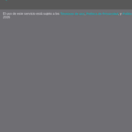
El uso de este servicio está sujeto a los
,
, y
Términos de uso
Política de Privacidad
Políti
2026