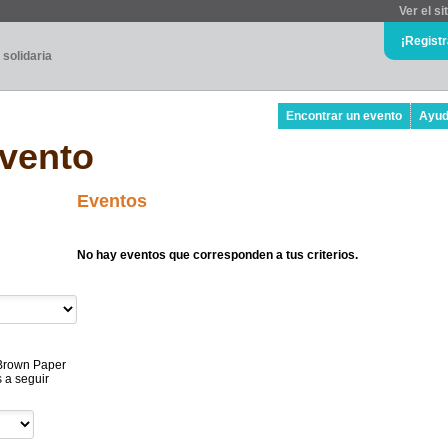
Ver el si
¡Regist
 solidaria
Encontrar un evento
Ayu
evento
Eventos
No hay eventos que corresponden a tus criterios.
. Brown Paper
s a seguir