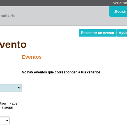
Ver el si
¡Regist
 solidaria
Encontrar un evento
Ayu
evento
Eventos
No hay eventos que corresponden a tus criterios.
. Brown Paper
s a seguir