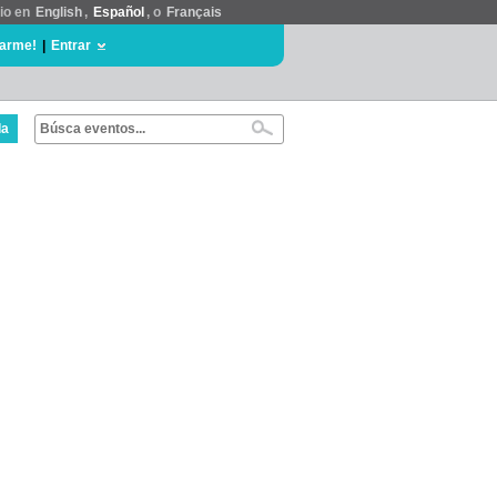
tio en
English
,
Español
, o
Français
rarme!
|
Entrar
da